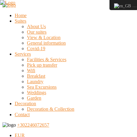
E
Home
Suites
About Us
Our suites
View & Location
General information
Covid-19
Services
Facilities & Services
Pick up transfer
Wifi
Breakfast
Laundry
Sea Excursions
Weddings
Garden
Decoration
Decoration & Collection
Contact
+302246072657
EUR